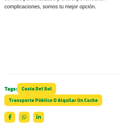
complicaciones, somos tu mejor opción.
¡¿Tienes dudas? Llámanos o escríbenos por
WhatsApp y te ayudamos a elegir el coche
perfecto para ti.
Tags:
Costa Del Sol
Transporte Público O Alquilar Un Coche