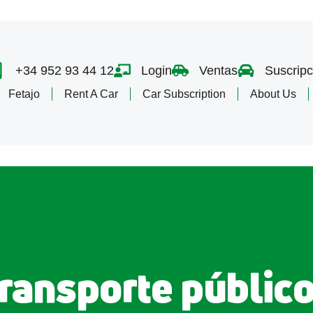
+34 952 93 44 12
Login
Ventas
Suscripc
Fetajo
Rent A Car
Car Subscription
About Us
ransporte público 